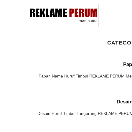
Skip
to
content
CATEGO
Pap
Papan Nama Huruf Timbul REKLAME PERUM Merupa
Desai
Desain Huruf Timbul Tangerang REKLAME PERUM M